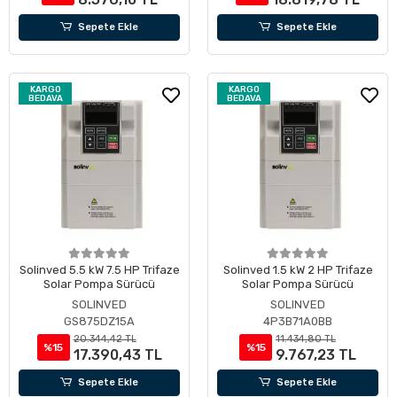
Sepete Ekle
Sepete Ekle
KARGO
KARGO
BEDAVA
BEDAVA
Solinved 5.5 kW 7.5 HP Trifaze
Solinved 1.5 kW 2 HP Trifaze
Solar Pompa Sürücü
Solar Pompa Sürücü
SOLINVED
SOLINVED
GS875DZ15A
4P3B71A0BB
20.344,42 TL
11.434,80 TL
%15
%15
17.390,43 TL
9.767,23 TL
Sepete Ekle
Sepete Ekle