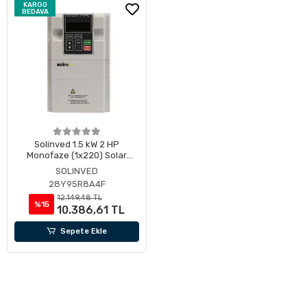
KARGO
BEDAVA
Solinved 1.5 kW 2 HP
Monofaze (1x220) Solar
Pompa Sürücü
SOLINVED
28Y95R8A4F
12.149,48 TL
%15
10.386,61 TL
Sepete Ekle