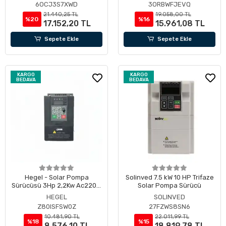
6OCJ3S7XWD
3ORBWFJEVQ
21.440,25 TL
19.058,00 TL
%20
%16
17.152,20 TL
15.961,08 TL
Sepete Ekle
Sepete Ekle
KARGO
KARGO
BEDAVA
BEDAVA
Hegel - Solar Pompa
Solinved 7.5 kW 10 HP Trifaze
Sürücüsü 3Hp 2,2Kw Ac220V,
Solar Pompa Sürücü
Pv Giriş Max 450V, Çalışma
HEGEL
SOLINVED
Dc 150-450V
Z80ISFSW0Z
27FZWS8SN6
10.481,90 TL
22.011,99 TL
%18
%15
8.576,10 TL
18.819,78 TL