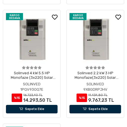
KARGO
KARGO
BEDAVA
BEDAVA
Solinved 4 kW 5.5 HP
Solinved 2.2 kW 3 HP
Monofaze (3x220) Solar
Monofaze(3x220) Solar
Pompa Sürücü
Pompa Sürücü
SOLINVED
SOLINVED
1PQV93OQ7E
9XBGDRPJHV
16.723,40 TL
11.434,80 TL
%15
%15
14.293,50 TL
9.767,23 TL
Sepete Ekle
Sepete Ekle