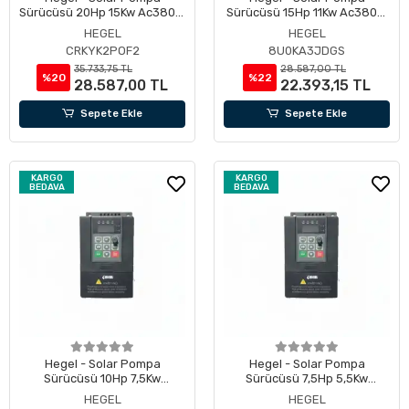
Sürücüsü 20Hp 15Kw Ac380V,
Sürücüsü 15Hp 11Kw Ac380V,
Pv Giriş Max 900V, Çalışma
Pv Giriş Max 900V, Çalışma
HEGEL
HEGEL
Dc 350-900V
Dc 350-900V
CRKYK2POF2
8U0KA3JDGS
35.733,75 TL
28.587,00 TL
%20
%22
28.587,00 TL
22.393,15 TL
Sepete Ekle
Sepete Ekle
KARGO
KARGO
BEDAVA
BEDAVA
Hegel - Solar Pompa
Hegel - Solar Pompa
Sürücüsü 10Hp 7,5Kw
Sürücüsü 7,5Hp 5,5Kw
Ac380V, Pv Giriş Max 900V,
Ac380V, Pv Giriş Max 900V,
HEGEL
HEGEL
Çalışma Dc 350-900V
Çalışma Dc 350-900V