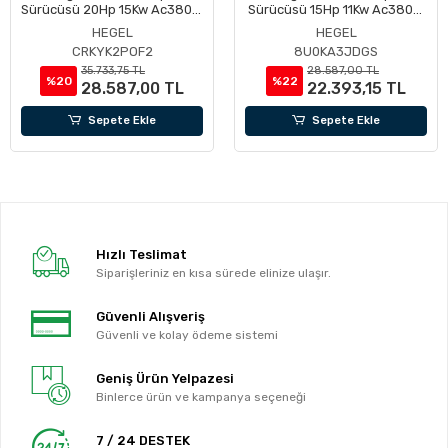
Sürücüsü 20Hp 15Kw Ac380V,
Sürücüsü 15Hp 11Kw Ac380V,
Pv Giriş Max 900V, Çalışma
Pv Giriş Max 900V, Çalışma
HEGEL
HEGEL
Dc 350-900V
Dc 350-900V
CRKYK2POF2
8U0KA3JDGS
35.733,75 TL
28.587,00 TL
%20
%22
28.587,00 TL
22.393,15 TL
Sepete Ekle
Sepete Ekle
Hızlı Teslimat
Siparişleriniz en kısa sürede elinize ulaşır.
Güvenli Alışveriş
Güvenli ve kolay ödeme sistemi
Geniş Ürün Yelpazesi
Binlerce ürün ve kampanya seçeneği
7 / 24 DESTEK