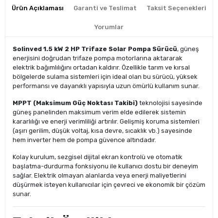
Ürün Açıklaması
Garanti ve Teslimat
Taksit Seçenekleri
Yorumlar
Solinved 1.5 kW 2 HP Trifaze Solar Pompa Sürücü
, güneş
enerjisini doğrudan trifaze pompa motorlarına aktararak
elektrik bağımlılığını ortadan kaldırır. Özellikle tarım ve kırsal
bölgelerde sulama sistemleri için ideal olan bu sürücü, yüksek
performansı ve dayanıklı yapısıyla uzun ömürlü kullanım sunar.
MPPT (Maksimum Güç Noktası Takibi)
teknolojisi sayesinde
güneş panelinden maksimum verim elde edilerek sistemin
kararlılığı ve enerji verimliliği artırılır. Gelişmiş koruma sistemleri
(aşırı gerilim, düşük voltaj, kısa devre, sıcaklık vb.) sayesinde
hem inverter hem de pompa güvence altındadır.
Kolay kurulum, sezgisel dijital ekran kontrolü ve otomatik
başlatma-durdurma fonksiyonu ile kullanıcı dostu bir deneyim
sağlar. Elektrik olmayan alanlarda veya enerji maliyetlerini
düşürmek isteyen kullanıcılar için çevreci ve ekonomik bir çözüm
sunar.