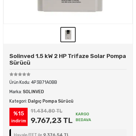
Solinved 1.5 kW 2 HP Trifaze Solar Pompa
Sürücü
Ürün Kodu:
4P3B71A0BB
Marka:
SOLINVED
Kategori:
Dalgıç Pompa Sürücü
11.434,80 TL
%15
KARGO
9.767,23 TL
BEDAVA
indirim
Havale/EFT ile
9.376,54 TL