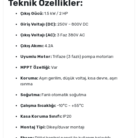
Teknik Özellikler:
Çıkış Gücü:
1.5 kW / 2 HP
Giriş Voltajı (DC):
250V – 800V DC
Çıkış Voltajı (AC):
3 Faz 380V AC
Çıkış Akımı:
4.2A
Uyumlu Motor:
Trifaze (3 fazlı) pompa motorları
MPPT Özelliği:
Var
Koruma:
Aşırı gerilim, düşük voltaj, kısa devre, aşırı
ısınma
Soğutma:
Fanlı otomatik soğutma
Çalışma Sıcaklığı:
-10°C ~ +55°C
Kasa Koruma Sınıfı:
IP20
Montaj Tipi:
Dikey/duvar montajı
Ekran:
Dijital kontrol paneli ile kullanım kolaylığı