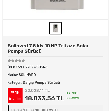
Solinved 7.5 kW 10 HP Trifaze Solar
Pompa Sürücü
Ürün Kodu:
27FZWS8SN6
Marka:
SOLINVED
Kategori:
Dalgıç Pompa Sürücü
22.028,11 TL
%15
KARGO
18.833,56 TL
BEDAVA
indirim
Havale/EFT ile
18.080,22 TL