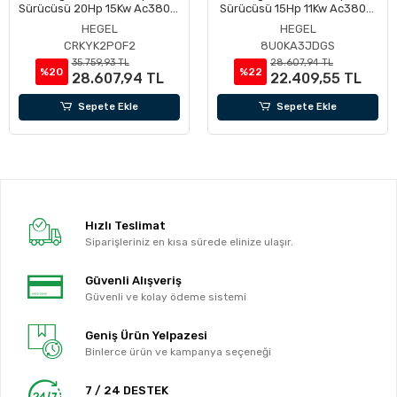
Sürücüsü 20Hp 15Kw Ac380V,
Sürücüsü 15Hp 11Kw Ac380V,
Pv Giriş Max 900V, Çalışma
Pv Giriş Max 900V, Çalışma
HEGEL
HEGEL
Dc 350-900V
Dc 350-900V
CRKYK2POF2
8U0KA3JDGS
35.759,93 TL
28.607,94 TL
%20
%22
28.607,94 TL
22.409,55 TL
Sepete Ekle
Sepete Ekle
Hızlı Teslimat
Siparişleriniz en kısa sürede elinize ulaşır.
Güvenli Alışveriş
Güvenli ve kolay ödeme sistemi
Geniş Ürün Yelpazesi
Binlerce ürün ve kampanya seçeneği
7 / 24 DESTEK