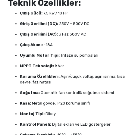
Teknik Özellikler:
Çıkış Gücü:
7.5 kW / 10 HP
Giriş Gerilimi (DC):
250V – 800V DC
Çıkış Gerilimi (AC):
3 Faz 380V AC
Çıkış Akımı:
~18A
Uyumlu Motor Tipi:
Trifaze su pompaları
MPPT Teknolojisi:
Var
Koruma Özellikleri:
Aşırı/düşük voltaj, aşırı ısınma, kısa
devre, faz hatası
Soğutma:
Otomatik fan kontrollü soğutma sistemi
Kasa:
Metal gövde, IP20 koruma sınıfı
Montaj Tipi:
Dikey
Kontrol Paneli:
Dijital ekran ve LED göstergeler
Çalışma Sıcaklığı:
-10°C ~ +55°C