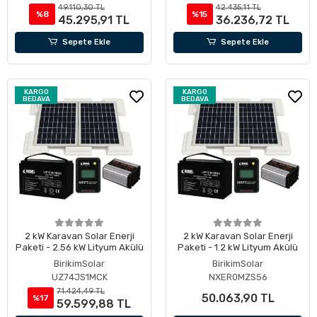
49.110,30 TL
42.435,11 TL
%8
%15
45.295,91 TL
36.236,72 TL
Sepete Ekle
Sepete Ekle
KARGO
KARGO
BEDAVA
BEDAVA
2 kW Karavan Solar Enerji
2 kW Karavan Solar Enerji
Paketi - 2.56 kW Lityum Akülü
Paketi - 1.2 kW Lityum Akülü
BirikimSolar
BirikimSolar
UZ74JS1MCK
NXER0MZS56
71.424,49 TL
50.063,90 TL
%17
59.599,88 TL