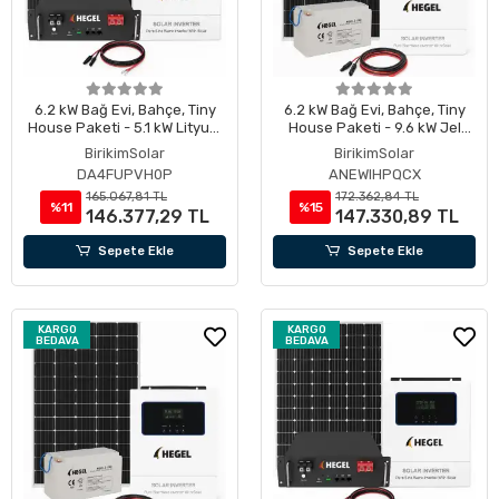
6.2 kW Bağ Evi, Bahçe, Tiny
6.2 kW Bağ Evi, Bahçe, Tiny
House Paketi - 5.1 kW Lityum
House Paketi - 9.6 kW Jel
Akülü
Akülü
BirikimSolar
BirikimSolar
DA4FUPVH0P
ANEWIHPQCX
165.067,81 TL
172.362,84 TL
%11
%15
146.377,29 TL
147.330,89 TL
Sepete Ekle
Sepete Ekle
KARGO
KARGO
BEDAVA
BEDAVA