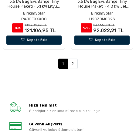
3.5 kW Bağ Evi, Bahçe, Tiny
3.5 kW Bağ Evi, Bahçe, Tiny
House Paketi - 5.1 kW Lityum
House Paketi - 4.8 kW Jel
Akülü
Akülü
BirikimSolar
BirikimSolar
PAJOEXXXOC
H2C30M0C2S
141.704,66 TL
107.661,21 TL
%15
%15
121.106,95 TL
92.022,21 TL
Sepete Ekle
Sepete Ekle
1
2
Hızlı Teslimat
Siparişleriniz en kısa sürede elinize ulaşır.
Güvenli Alışveriş
Güvenli ve kolay ödeme sistemi