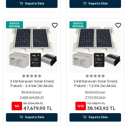
Sepete Ekle
Sepete Ekle
KARGO
KARGO
BEDAVA
BEDAVA
2 kW Karavan Solar Enerji
2 kW Karavan Solar Enerji
Paketi - 2.4 kW Jel Akülü
Paketi - 1.2 kW Jel Akülü
BirikimSolar
BirikimSolar
0XBEAM2BUD
Z70CIRQASI
50.206,93 TL
42.435,11 TL
%5
%10
47.679,90 TL
38.143,92 TL
Sepete Ekle
Sepete Ekle