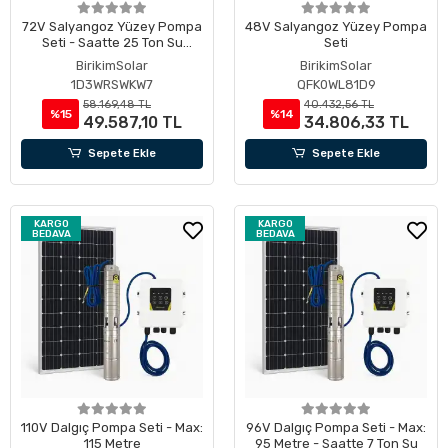
72V Salyangoz Yüzey Pompa
48V Salyangoz Yüzey Pompa
Seti - Saatte 25 Ton Su
Seti
Çıkarma Kapasiteli
BirikimSolar
BirikimSolar
1D3WRSWKW7
QFK0WL81D9
58.169,48 TL
40.432,56 TL
%15
%14
49.587,10 TL
34.806,33 TL
Sepete Ekle
Sepete Ekle
KARGO
KARGO
BEDAVA
BEDAVA
110V Dalgıç Pompa Seti - Max:
96V Dalgıç Pompa Seti - Max:
115 Metre
95 Metre - Saatte 7 Ton Su