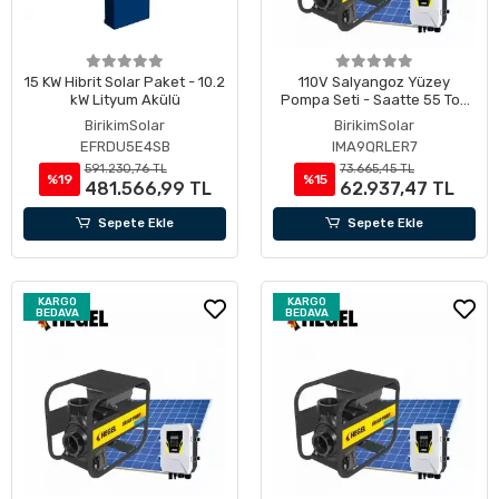
15 KW Hibrit Solar Paket - 10.2
110V Salyangoz Yüzey
kW Lityum Akülü
Pompa Seti - Saatte 55 Ton
Su Çıkarma Kapasitesi
BirikimSolar
BirikimSolar
EFRDU5E4SB
IMA9QRLER7
591.230,76 TL
73.665,45 TL
%19
%15
481.566,99 TL
62.937,47 TL
Sepete Ekle
Sepete Ekle
KARGO
KARGO
BEDAVA
BEDAVA