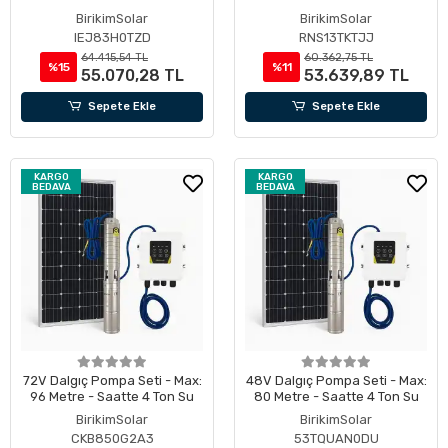
BirikimSolar
BirikimSolar
IEJ83H0TZD
RNS13TKTJJ
64.415,54 TL
60.362,75 TL
%15
%11
55.070,28 TL
53.639,89 TL
Sepete Ekle
Sepete Ekle
KARGO
KARGO
BEDAVA
BEDAVA
72V Dalgıç Pompa Seti - Max:
48V Dalgıç Pompa Seti - Max:
96 Metre - Saatte 4 Ton Su
80 Metre - Saatte 4 Ton Su
BirikimSolar
BirikimSolar
CKB850G2A3
53TQUAN0DU