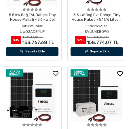
5.5 kW Bağ Evi, Bahçe, Tiny
5.5 kW Bağ Evi, Bahçe, Tiny
House Paketi - 9.6 kW Jel
House Paketi - 5.1 kW Lityum
Akülü
Akülü
BirikimSolar
BirikimSolar
UWO2ADEYLP
KVUU4KBQ9O
179.943,94 TL
185.760,89 TL
%15
%15
153.767,68 TL
158.774,07 TL
Sepete Ekle
Sepete Ekle
KARGO
KARGO
BEDAVA
BEDAVA