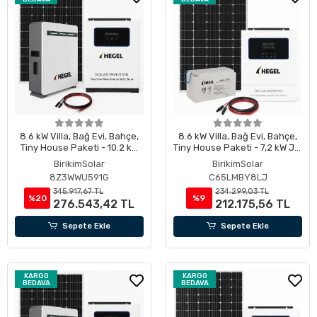
8.6 kW Villa, Bağ Evi, Bahçe,
8.6 kW Villa, Bağ Evi, Bahçe,
Tiny House Paketi - 10.2 kW
Tiny House Paketi - 7,2 kW Jel
Lityum Akülü
Akülü
BirikimSolar
BirikimSolar
8Z3WWU591G
C65LMBY8LJ
345.917,67 TL
234.299,03 TL
%20
%9
276.543,42 TL
212.175,56 TL
Sepete Ekle
Sepete Ekle
KARGO
KARGO
BEDAVA
BEDAVA