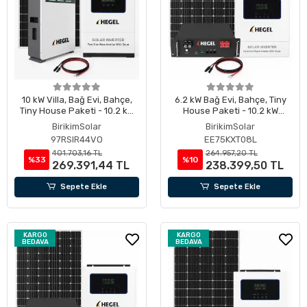
10 kW Villa, Bağ Evi, Bahçe,
6.2 kW Bağ Evi, Bahçe, Tiny
Tiny House Paketi - 10.2 kW
House Paketi - 10.2 kW
Lityum Akülü
Lityum Akülü
BirikimSolar
BirikimSolar
97RSIR44VO
EE75KXT08L
401.703,16 TL
264.957,20 TL
%33
%10
269.391,44 TL
238.399,50 TL
Sepete Ekle
Sepete Ekle
KARGO
KARGO
BEDAVA
BEDAVA