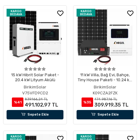
KARGO
KARGO
BEDAVA
BEDAVA
15 kW Hibrit Solar Paket -
11 kW Villa, Bağ Evi, Bahçe,
20.4 kW Lityum Akülü
Tiny House Paketi - 10.24 kW
Lityum Akülü
BirikimSolar
BirikimSolar
V75VFD9CD2
K09CZA2FZK
839.166,24 TL
474.987,16 TL
%41
%35
491.102,97 TL
309.919,35 TL
Sepete Ekle
Sepete Ekle
KARGO
KARGO
BEDAVA
BEDAVA