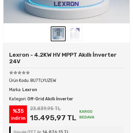
Lexron - 4.2KW HV MPPT Akıllı İnverter
24V
Ürün Kodu:
8U7TLYUZEW
Marka:
Lexron
Kategori:
Off-Grid Akıllı İnverter
23.839,95 TL
%35
KARGO
15.495,97 TL
BEDAVA
indirim
Havale/EFT ile
14.876,13 TL