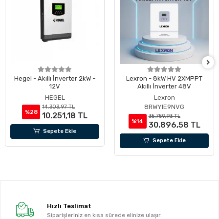
Hegel - Akıllı İnverter 2kW -
Lexron - 8kW HV 2XMPPT
12V
Akıllı İnverter 48V
HEGEL
Lexron
8RWYIE9NVG
14.303,97 TL
%28
10.251,18 TL
35.759,93 TL
%14
30.896,58 TL
Sepete Ekle
Sepete Ekle
Hızlı Teslimat
Siparişleriniz en kısa sürede elinize ulaşır.