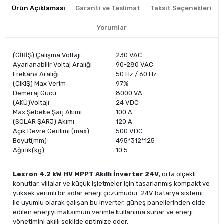
Ürün Açıklaması
Garanti ve Teslimat
Taksit Seçenekleri
Yorumlar
(GİRİŞ) Çalışma Voltajı
230 VAC
Ayarlanabilir Voltaj Aralığı
90-280 VAC
Frekans Aralığı
50 Hz / 60 Hz
(ÇIKIŞ) Max Verim
97%
Demeraj Gücü
8000 VA
(AKÜ)Voltajı
24 VDC
Max Şebeke Şarj Akımı
100 A
(SOLAR ŞARJ) Akımı
120 A
Açık Devre Gerilimi (max)
500 VDC
Boyut(mm)
495*312*125
Ağırlık(kg)
10.5
Lexron 4.2 kW HV MPPT Akıllı İnverter 24V
, orta ölçekli
konutlar, villalar ve küçük işletmeler için tasarlanmış kompakt ve
yüksek verimli bir solar enerji çözümüdür. 24V batarya sistemi
ile uyumlu olarak çalışan bu inverter, güneş panellerinden elde
edilen enerjiyi maksimum verimle kullanıma sunar ve enerji
yönetimini akıllı şekilde optimize eder.