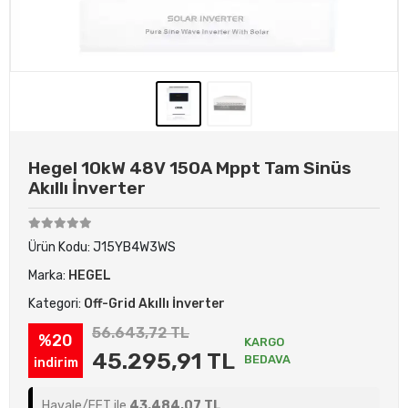
Hegel 10kW 48V 150A Mppt Tam Sinüs
Akıllı İnverter
Ürün Kodu:
J15YB4W3WS
Marka:
HEGEL
Kategori:
Off-Grid Akıllı İnverter
56.643,72 TL
%20
KARGO
45.295,91 TL
BEDAVA
indirim
Havale/EFT ile
43.484,07 TL