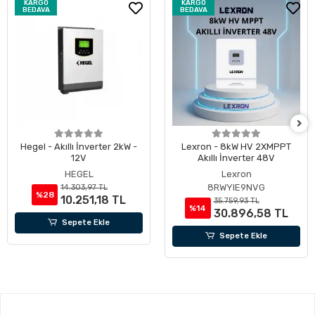
KARGO
KARGO
BEDAVA
BEDAVA
Hegel - Akıllı İnverter 2kW -
Lexron - 8kW HV 2XMPPT
12V
Akıllı İnverter 48V
HEGEL
Lexron
8RWYIE9NVG
14.303,97 TL
%28
10.251,18 TL
35.759,93 TL
%14
30.896,58 TL
Sepete Ekle
Sepete Ekle