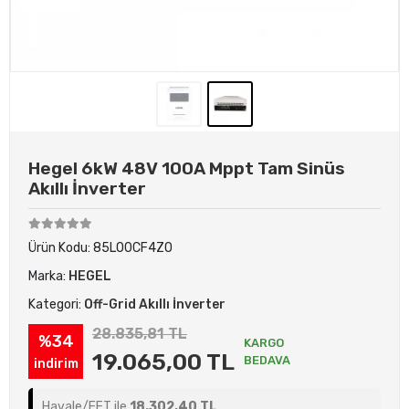
Hegel 6kW 48V 100A Mppt Tam Sinüs
Akıllı İnverter
Ürün Kodu:
85LO0CF4ZO
Marka:
HEGEL
Kategori:
Off-Grid Akıllı İnverter
28.835,81 TL
%34
KARGO
19.065,00 TL
BEDAVA
indirim
Havale/EFT ile
18.302,40 TL