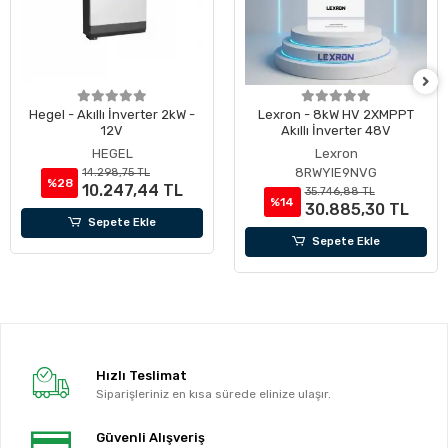
er 2kW -
Lexron - 8kW HV 2XMPPT
Hibrit İnverter 12
Akıllı İnverter 48V
Trifaze/Monofaze Çi
Yüksek Voltaj - Of
Lexron
HEGEL
8RWYIE9NVG
NZYZHF124F
4 TL
35.746,88 TL
85.792,50 T
%14
%19
30.885,30 TL
69.110,6
e
Sepete Ekle
Sepete Ekl
Hızlı Teslimat
Siparişleriniz en kısa sürede elinize ulaşır.
Güvenli Alışveriş