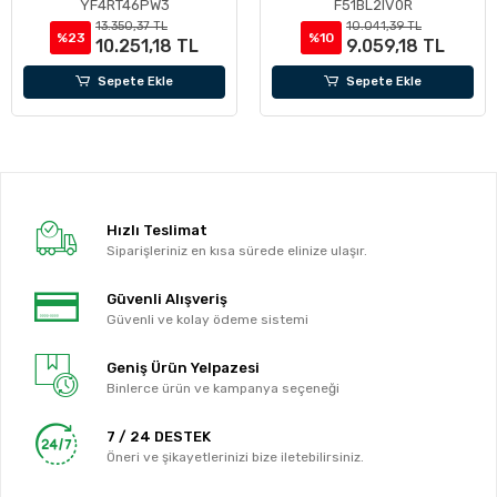
YF4RT46PW3
F51BL2IV0R
13.350,37 TL
10.041,39 TL
%23
%10
10.251,18 TL
9.059,18 TL
Sepete Ekle
Sepete Ekle
Hızlı Teslimat
Siparişleriniz en kısa sürede elinize ulaşır.
Güvenli Alışveriş
Güvenli ve kolay ödeme sistemi
Geniş Ürün Yelpazesi
Binlerce ürün ve kampanya seçeneği
7 / 24 DESTEK
Öneri ve şikayetlerinizi bize iletebilirsiniz.