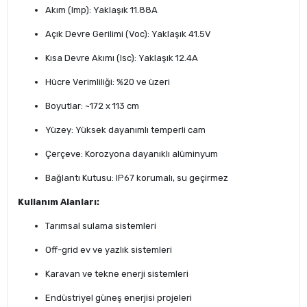
Akım (Imp): Yaklaşık 11.88A
Açık Devre Gerilimi (Voc): Yaklaşık 41.5V
Kısa Devre Akımı (Isc): Yaklaşık 12.4A
Hücre Verimliliği: %20 ve üzeri
Boyutlar: ~172 x 113 cm
Yüzey: Yüksek dayanımlı temperli cam
Çerçeve: Korozyona dayanıklı alüminyum
Bağlantı Kutusu: IP67 korumalı, su geçirmez
Kullanım Alanları:
Tarımsal sulama sistemleri
Off-grid ev ve yazlık sistemleri
Karavan ve tekne enerji sistemleri
Endüstriyel güneş enerjisi projeleri