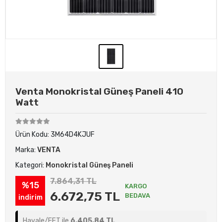
Venta Monokristal Güneş Paneli 410
Watt
Ürün Kodu:
3M64D4KJUF
Marka:
VENTA
Kategori:
Monokristal Güneş Paneli
7.864,31 TL
%15
KARGO
6.672,75 TL
BEDAVA
indirim
Havale/EFT ile
6.405,84 TL