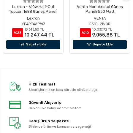
Lexron - 610w Half-Cut
Venta Monokristal Güneş
Topcon 16BB Güneş Paneli̇
Paneli 550 Watt
Lexron
VENTA
YF4RT46PW3
F51BL2IV0R
13.345,50 TL
10.037,72 TL
%23
%10
10.247,44 TL
9.055,88 TL
Sepete Ekle
Sepete Ekle
Hızlı Teslimat
Siparişleriniz en kısa sürede elinize ulaşır.
Güvenli Alışveriş
Güvenli ve kolay ödeme sistemi
Geniş Ürün Yelpazesi
Binlerce ürün ve kampanya seçeneği