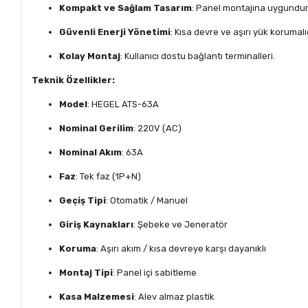
Kompakt ve Sağlam Tasarım
: Panel montajına uygundur
Güvenli Enerji Yönetimi
: Kısa devre ve aşırı yük korumalıd
Kolay Montaj
: Kullanıcı dostu bağlantı terminalleri.
Teknik Özellikler:
Model
: HEGEL ATS-63A
Nominal Gerilim
: 220V (AC)
Nominal Akım
: 63A
Faz
: Tek faz (1P+N)
Geçiş Tipi
: Otomatik / Manuel
Giriş Kaynakları
: Şebeke ve Jeneratör
Koruma
: Aşırı akım / kısa devreye karşı dayanıklı
Montaj Tipi
: Panel içi sabitleme
Kasa Malzemesi
: Alev almaz plastik