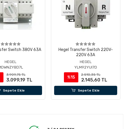
nsfer Switch 380V 63A
Hegel Transfer Switch 220V-
220V 63A
HEGEL
HEGEL
MDWNZYBD7L
YLM92YUI7D
3.909,75 TL
2.510,35 TL
1
%15
3.099,19 TL
2.145,60 TL
Sepete Ekle
Sepete Ekle