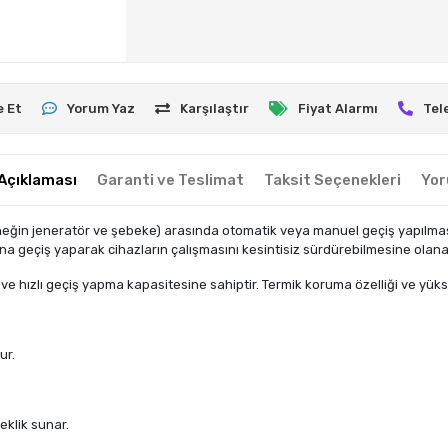
e Et
Yorum Yaz
Karşılaştır
Fiyat Alarmı
Tel
Açıklaması
Garanti ve Teslimat
Taksit Seçenekleri
Yor
eğin jeneratör ve şebeke) arasında otomatik veya manuel geçiş yapılmasın
a geçiş yaparak cihazların çalışmasını kesintisiz sürdürebilmesine olanak
ve hızlı geçiş yapma kapasitesine sahiptir. Termik koruma özelliği ve yüks
ur.
eklik sunar.