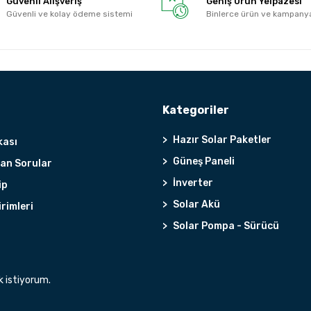
Güvenli Alışveriş
Geniş Ürün Yelpazesi
Güvenli ve kolay ödeme sistemi
Binlerce ürün ve kampany
Kategoriler
Hazır Solar Paketler
kası
Güneş Paneli
lan Sorular
İnverter
ip
Solar Akü
irimleri
Solar Pompa - Sürücü
k istiyorum.