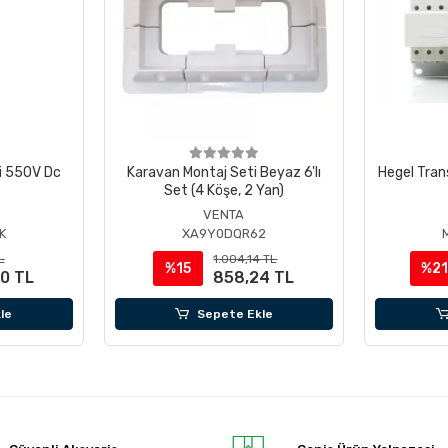
ci 550V Dc
Karavan Montaj Seti Beyaz 6'lı
Hegel Tra
Set (4 Köşe, 2 Yan)
VENTA
K
XA9Y0DQR62
L
1.004,14 TL
%15
%2
0 TL
858,24 TL
le
Sepete Ekle