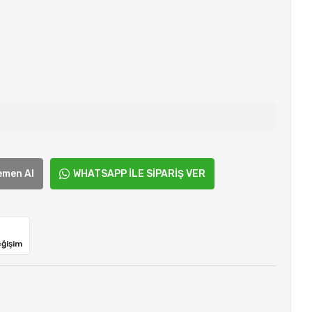
emen Al
WHATSAPP İLE SİPARİŞ VER
eğişim