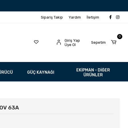
Sipariş Takip
Yardım
İletişim
0
Giriş Yap
Sepetim
Üye Ol
EKİPMAN - DİĞER
SÜRÜCÜ
GÜÇ KAYNAĞI
ÜRÜNLER
20V 63A