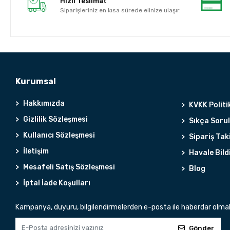
Hızlı Teslimat
Siparişleriniz en kısa sürede elinize ulaşır.
Kurumsal
Hakkımızda
KVKK Politi
Gizlilik Sözleşmesi
Sıkça Soru
Kullanıcı Sözleşmesi
Sipariş Tak
İletişim
Havale Bild
Mesafeli Satış Sözleşmesi
Blog
İptal İade Koşulları
Kampanya, duyuru, bilgilendirmelerden e-posta ile haberdar olma
Gönder