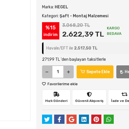
Marka:
HEGEL
Kategori:
Şaft - Montaj Malzemesi
3.068,20 TL
%15
KARGO
2.622,39 TL
BEDAVA
indirim
Havale/EFT ile
2.517,50 TL
271,99 TL 'den başlayan taksitlerle
Sepete Ekle
H
Favorilerime ekle
Hızlı Gönderi
Güvenli Alışveriş
İade ve D