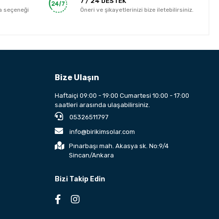
7 / 24 DESTEK
a seçeneği
Öneri ve şikayetlerinizi bize iletebilirsiniz.
Bize Ulaşın
Haftaiçi 09:00 - 19:00 Cumartesi 10:00 - 17:00
saatleri arasında ulaşabilirsiniz.
05326511797
info@birikimsolar.com
Pınarbaşı mah. Akasya sk. No:9/4
Sincan/Ankara
Bizi Takip Edin