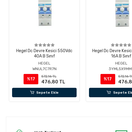
Hegel Dc Devre Kesici 550Vdc
Hegel Dc Devre Kesi
40A B Sınıf
16A B Sınıf
HEGEL
HEGEL
WNUL7C7R7N
3YML5X9MM
572,16 TL
572,16 T
%17
%17
476,80 TL
476,8
Sepete Ekle
Sepete Ek