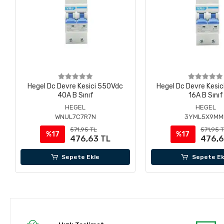
Hegel Dc Devre Kesici 550Vdc
Hegel Dc Devre Kesi
40A B Sınıf
16A B Sınıf
HEGEL
HEGEL
WNUL7C7R7N
3YML5X9MM
571,95 TL
571,95 
%17
%17
476,63 TL
476,6
Sepete Ekle
Sepete Ek