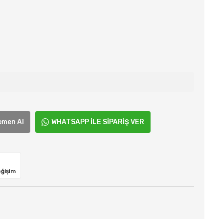
emen Al
WHATSAPP İLE SİPARİŞ VER
eğişim