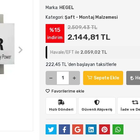
Marka:
HEGEL
Kategori:
Şaft - Montaj Malzemesi
2.509,43 TL
%15
2.144,81 TL
indirim
Havale/EFT ile
2.059,02 TL
222,45 TL 'den başlayan taksitlerle
Sepete Ekle
H
Favorilerime ekle
Hızlı Gönderi
Güvenli Alışveriş
İade ve D