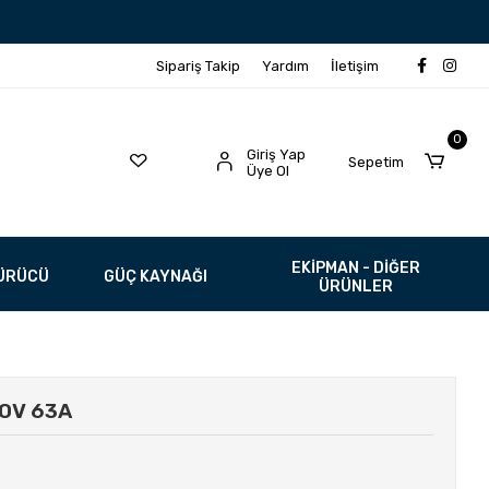
Sipariş Takip
Yardım
İletişim
0
Giriş Yap
Sepetim
Üye Ol
EKİPMAN - DİĞER
SÜRÜCÜ
GÜÇ KAYNAĞI
ÜRÜNLER
20V 63A