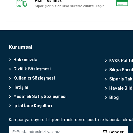
Hızlı Teslimat
Siparişleriniz en kısa sürede elinize ulaşır.
Kurumsal
Hakkımızda
KVKK Politi
Gizlilik Sözleşmesi
Sıkça Soru
Kullanıcı Sözleşmesi
Sipariş Tak
İletişim
Havale Bild
Mesafeli Satış Sözleşmesi
Blog
İptal İade Koşulları
Kampanya, duyuru, bilgilendirmelerden e-posta ile haberdar olma
Gönder