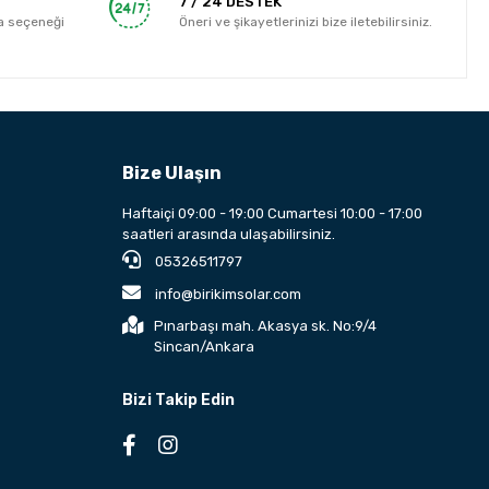
7 / 24 DESTEK
a seçeneği
Öneri ve şikayetlerinizi bize iletebilirsiniz.
Bize Ulaşın
Haftaiçi 09:00 - 19:00 Cumartesi 10:00 - 17:00
saatleri arasında ulaşabilirsiniz.
05326511797
info@birikimsolar.com
Pınarbaşı mah. Akasya sk. No:9/4
Sincan/Ankara
Bizi Takip Edin