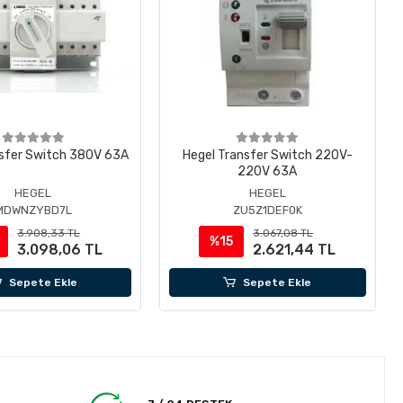
nsfer Switch 380V 63A
Hegel Transfer Switch 220V-
220V 63A
HEGEL
HEGEL
MDWNZYBD7L
ZU5Z1DEF0K
3.908,33 TL
3.067,08 TL
%15
3.098,06 TL
2.621,44 TL
Sepete Ekle
Sepete Ekle