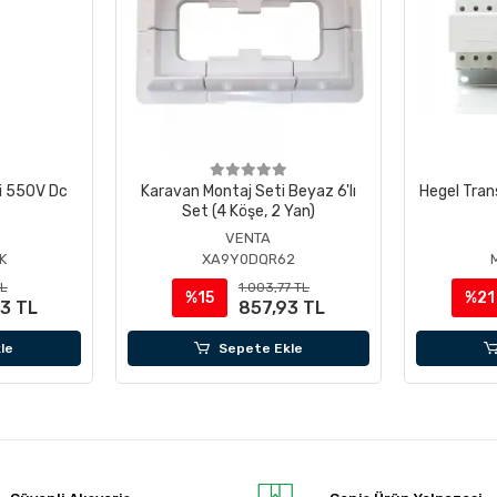
ci 550V Dc
Karavan Montaj Seti Beyaz 6'lı
Hegel Tra
Set (4 Köşe, 2 Yan)
VENTA
K
XA9Y0DQR62
TL
1.003,77 TL
%15
%21
3 TL
857,93 TL
le
Sepete Ekle