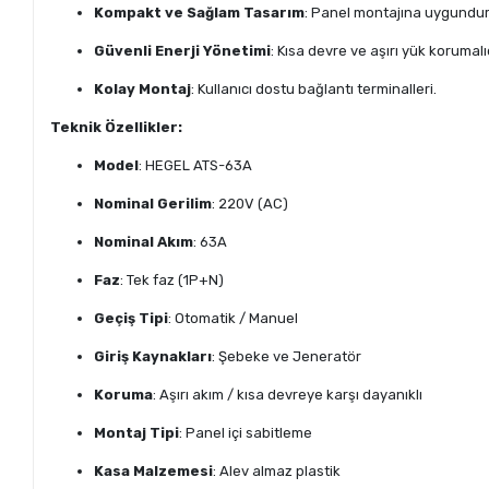
Kompakt ve Sağlam Tasarım
: Panel montajına uygundur
Güvenli Enerji Yönetimi
: Kısa devre ve aşırı yük korumalıd
Kolay Montaj
: Kullanıcı dostu bağlantı terminalleri.
Teknik Özellikler:
Model
: HEGEL ATS-63A
Nominal Gerilim
: 220V (AC)
Nominal Akım
: 63A
Faz
: Tek faz (1P+N)
Geçiş Tipi
: Otomatik / Manuel
Giriş Kaynakları
: Şebeke ve Jeneratör
Koruma
: Aşırı akım / kısa devreye karşı dayanıklı
Montaj Tipi
: Panel içi sabitleme
Kasa Malzemesi
: Alev almaz plastik