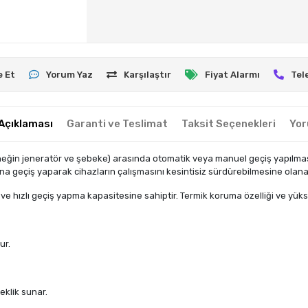
e Et
Yorum Yaz
Karşılaştır
Fiyat Alarmı
Tel
Açıklaması
Garanti ve Teslimat
Taksit Seçenekleri
Yor
eğin jeneratör ve şebeke) arasında otomatik veya manuel geçiş yapılmasın
a geçiş yaparak cihazların çalışmasını kesintisiz sürdürebilmesine olanak
ve hızlı geçiş yapma kapasitesine sahiptir. Termik koruma özelliği ve yüks
ur.
eklik sunar.