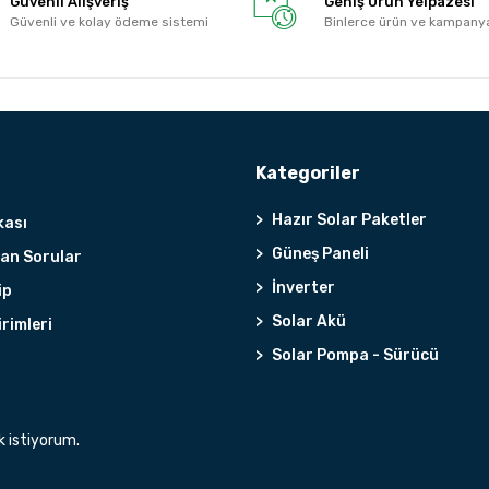
Güvenli Alışveriş
Geniş Ürün Yelpazesi
Güvenli ve kolay ödeme sistemi
Binlerce ürün ve kampany
Kategoriler
Hazır Solar Paketler
kası
Güneş Paneli
lan Sorular
İnverter
ip
Solar Akü
irimleri
Solar Pompa - Sürücü
k istiyorum.