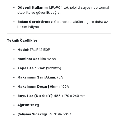
Güvenli Kullanım
: LiFePO4 teknolojisi sayesinde termal
stabilite ve güvenlik sağlar.
Bakım Gerektirmez
: Geleneksel akülere göre daha az
bakım ihtiyacı.
Teknik Özellikler
Model
: TRLiF 12150P
Nominal Gerilim
: 12.8V
Kapasite
: 150Ah (1920Wh)
Maksimum Şarj Akımı
: 75A
Maksimum Deşarj Akımı
: 100A
Boyutlar (U x G x Y)
: 483 x 170 x 240 mm
Ağırlık
: 18 kg
Çalışma Sıcaklığı
: -10°C ile 50°C