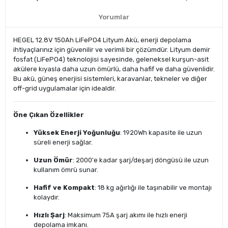
Yorumlar
HEGEL 12.8V 150Ah LiFePO4 Lityum Akü, enerji depolama
ihtiyaçlarınız için güvenilir ve verimli bir çözümdür. Lityum demir
fosfat (LiFePO4) teknolojisi sayesinde, geleneksel kurşun-asit
akülere kıyasla daha uzun ömürlü, daha hafif ve daha güvenlidir.
Bu akü, güneş enerjisi sistemleri, karavanlar, tekneler ve diğer
off-grid uygulamalar için idealdir.
Öne Çıkan Özellikler
Yüksek Enerji Yoğunluğu
: 1920Wh kapasite ile uzun
süreli enerji sağlar.
Uzun Ömür
: 2000'e kadar şarj/deşarj döngüsü ile uzun
kullanım ömrü sunar.
Hafif ve Kompakt
: 18 kg ağırlığı ile taşınabilir ve montajı
kolaydır.
Hızlı Şarj
: Maksimum 75A şarj akımı ile hızlı enerji
depolama imkanı.