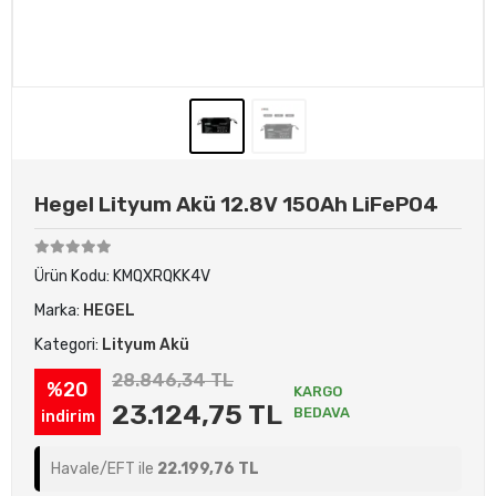
Hegel Lityum Akü 12.8V 150Ah LiFePO4
Ürün Kodu:
KMQXRQKK4V
Marka:
HEGEL
Kategori:
Lityum Akü
28.846,34 TL
%20
KARGO
23.124,75 TL
BEDAVA
indirim
Havale/EFT ile
22.199,76 TL