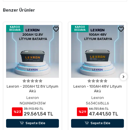
Benzer Ürünler
KARGO
KARGO
BEDAVA
BEDAVA
Lexron - 200AH 12.8V Lityum
Lexron - 100AH 48V Lityum
Akü
Akü
Lexron
Lexron
NQ6NWOH35W
5634C68LL6
38.143,92 TL
66.751,86 TL
%23
%29
29.561,54 TL
47.441,50 TL
Sepete Ekle
Sepete Ekle