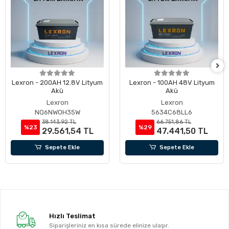
Lexron - 200AH 12.8V Lityum
Lexron - 100AH 48V Lityum
Akü
Akü
Lexron
Lexron
NQ6NWOH35W
5634C68LL6
38.143,92 TL
66.751,86 TL
%23
%29
29.561,54 TL
47.441,50 TL
Sepete Ekle
Sepete Ekle
Hızlı Teslimat
Siparişleriniz en kısa sürede elinize ulaşır.