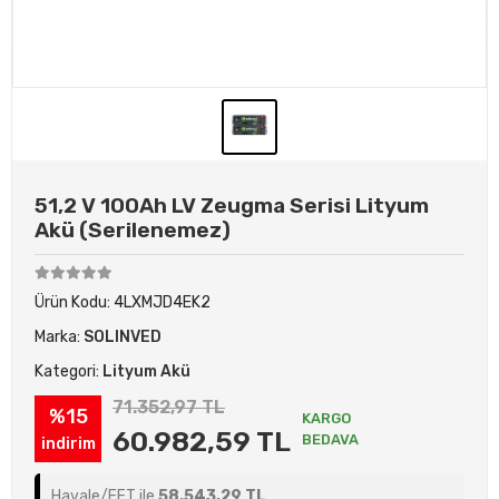
51,2 V 100Ah LV Zeugma Serisi Lityum
Akü (Serilenemez)
Ürün Kodu:
4LXMJD4EK2
Marka:
SOLINVED
Kategori:
Lityum Akü
71.352,97 TL
%15
KARGO
60.982,59 TL
BEDAVA
indirim
Havale/EFT ile
58.543,29 TL