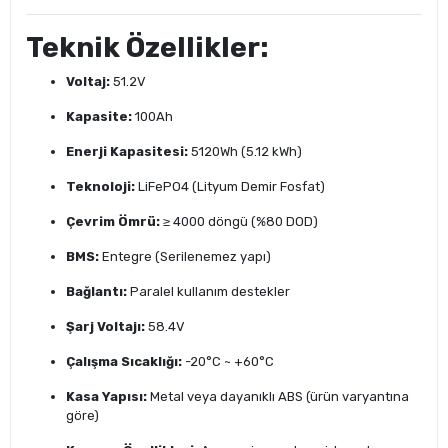
Teknik Özellikler:
Voltaj:
51.2V
Kapasite:
100Ah
Enerji Kapasitesi:
5120Wh (5.12 kWh)
Teknoloji:
LiFePO4 (Lityum Demir Fosfat)
Çevrim Ömrü:
≥ 4000 döngü (%80 DOD)
BMS:
Entegre (Serilenemez yapı)
Bağlantı:
Paralel kullanım destekler
Şarj Voltajı:
58.4V
Çalışma Sıcaklığı:
-20°C ~ +60°C
Kasa Yapısı:
Metal veya dayanıklı ABS (ürün varyantına
göre)