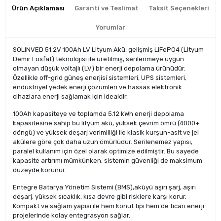
Ürün Açıklaması
Garanti ve Teslimat
Taksit Seçenekleri
Yorumlar
SOLINVED 51.2V 100Ah LV Lityum Akü, gelişmiş LiFePO4 (Lityum
Demir Fosfat) teknolojisi ile üretilmiş, serilenmeye uygun
olmayan düşük voltajlı (LV) bir enerji depolama ürünüdür.
Özellikle off-grid güneş enerjisi sistemleri, UPS sistemleri,
endüstriyel yedek enerji çözümleri ve hassas elektronik
cihazlara enerji sağlamak için idealdir.
100Ah kapasiteye ve toplamda 5.12 kWh enerji depolama
kapasitesine sahip bu lityum akü, yüksek çevrim ömrü (4000+
döngü) ve yüksek deşarj verimliliği ile klasik kurşun-asit ve jel
akülere göre çok daha uzun ömürlüdür. Serilenemez yapısı,
paralel kullanım için özel olarak optimize edilmiştir. Bu sayede
kapasite artırımı mümkünken, sistemin güvenliği de maksimum
düzeyde korunur.
Entegre Batarya Yönetim Sistemi (BMS),aküyü aşırı şarj, aşırı
deşarj, yüksek sıcaklık, kısa devre gibi risklere karşı korur.
Kompakt ve sağlam yapısı ile hem konut tipi hem de ticari enerji
projelerinde kolay entegrasyon sağlar.