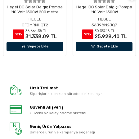
Hegel DC Solar Dalgıç Pompa
Hegel DC Solar Dalgıç Pompa
110 Volt 1500W 200 metre
110 Volt 1500W
HEGEL
HEGEL
CFDMRNHQT2
36J98N2JQ7
36.664,38 TL
30.337,18 TL
%15
%15
31.338,09 TL
25.928,40 TL
Sepete Ekle
Sepete Ekle
Hızlı Teslimat
Siparişleriniz en kısa sürede elinize ulaşır.
Güvenli Alışveriş
Güvenli ve kolay ödeme sistemi
Geniş Ürün Yelpazesi
Binlerce ürün ve kampanya seçeneği