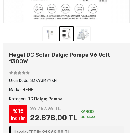
Hegel DC Solar Dalgıç Pompa 96 Volt
1300W
Ürün Kodu:
S3KV3MYYKN
Marka:
HEGEL
Kategori:
DC Dalgıç Pompa
26.767,26 TL
%15
KARGO
22.878,00 TL
BEDAVA
indirim
Havale/EFT ile
21.962,88 TL