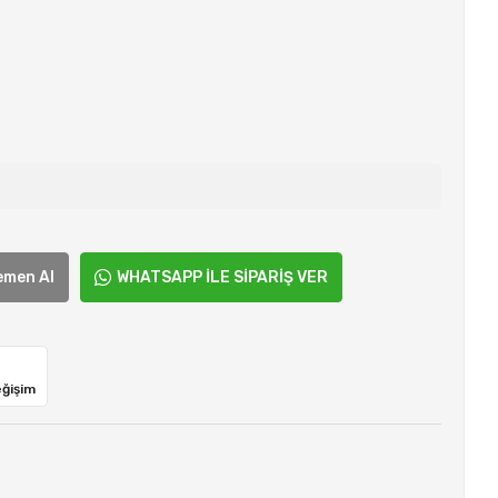
emen Al
WHATSAPP İLE SİPARİŞ VER
eğişim