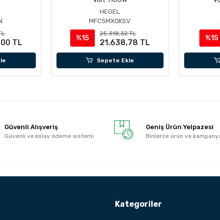
HEGEL
N
MFC5MXQKSV
TL
25.318,32 TL
%15
%15
,00 TL
21.638,78 TL
le
Sepete Ekle
Güvenli Alışveriş
Geniş Ürün Yelpazesi
Güvenli ve kolay ödeme sistemi
Binlerce ürün ve kampany
Kategoriler