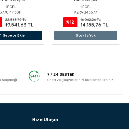
HEGEL
HEGEL
377QI4P3SH
KZRVQ43677
22.863,70 TL
16.062,26 TL
%12
19.541,63 TL
14.155,76 TL
Sepete Ekle
Stokta Yok
7 / 24 DESTEK
a seçeneği
Öneri ve şikayetlerinizi bize iletebilirsiniz.
Bize Ulaşın