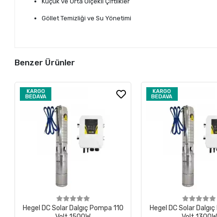
Küçük ve Orta Ölçekli Çiftlikler
Göllet Temizliği ve Su Yönetimi
Benzer Ürünler
KARGO
KARGO
BEDAVA
BEDAVA
Hegel DC Solar Dalgıç Pompa 110
Hegel DC Solar Dalgı
Volt 1500W
Volt 1300W