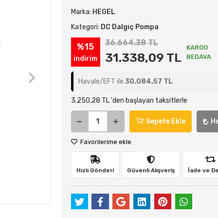
Marka:
HEGEL
Kategori:
DC Dalgıç Pompa
36.664,38 TL
%15
KARGO
31.338,09 TL
BEDAVA
indirim
Havale/EFT ile
30.084,57 TL
3.250,28 TL 'den başlayan taksitlerle
Sepete Ekle
H
Favorilerime ekle
Hızlı Gönderi
Güvenli Alışveriş
İade ve D