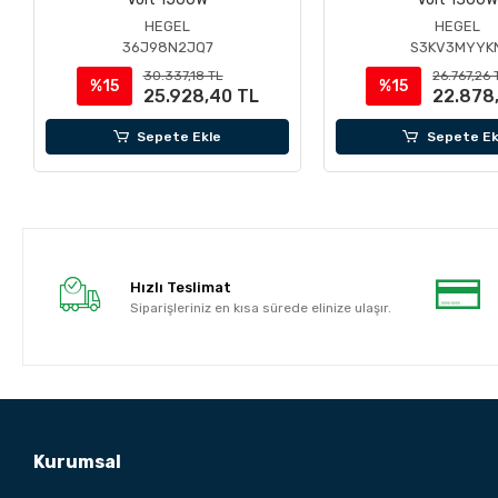
HEGEL
HEGEL
36J98N2JQ7
S3KV3MYYK
30.337,18 TL
26.767,26 
%15
%15
25.928,40 TL
22.878
Sepete Ekle
Sepete Ek
Hızlı Teslimat
Siparişleriniz en kısa sürede elinize ulaşır.
Kurumsal