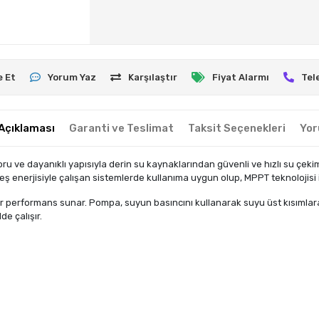
e Et
Yorum Yaz
Karşılaştır
Fiyat Alarmı
Tel
Açıklaması
Garanti ve Teslimat
Taksit Seçenekleri
Yor
 ve dayanıklı yapısıyla derin su kaynaklarından güvenli ve hızlı su çeki
 enerjisiyle çalışan sistemlerde kullanıma uygun olup, MPPT teknolojisi ile
 bir performans sunar. Pompa, suyun basıncını kullanarak suyu üst kısımlar
de çalışır.