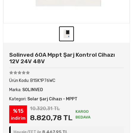
Solinved 60A Mppt Şarj Kontrol Cihazı
12V 24V 48V
Ürün Kodu:
B1SK1P76WC
Marka:
SOLINVED
Kategori:
Solar Şarj Cihazı - MPPT
10.320,31 TL
%15
KARGO
8.820,78 TL
BEDAVA
indirim
Havale/EFT ile
8.467,95 TL