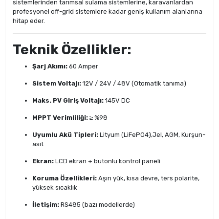
sistemlerinden tarımsal sulama sistemlerine, karavanlardan
profesyonel off-grid sistemlere kadar geniş kullanım alanlarına
hitap eder.
Teknik Özellikler:
Şarj Akımı:
60 Amper
Sistem Voltajı:
12V / 24V / 48V (Otomatik tanıma)
Maks. PV Giriş Voltajı:
145V DC
MPPT Verimliliği:
≥ %98
Uyumlu Akü Tipleri:
Lityum (LiFePO4),Jel, AGM, Kurşun-
asit
Ekran:
LCD ekran + butonlu kontrol paneli
Koruma Özellikleri:
Aşırı yük, kısa devre, ters polarite,
yüksek sıcaklık
İletişim:
RS485 (bazı modellerde)