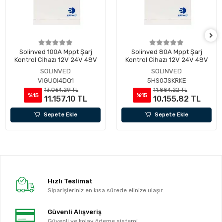
Solinved 100A Mppt Şarj
Solinved 80A Mppt Şarj
Kontrol Cihazı 12V 24V 48V
Kontrol Cihazı 12V 24V 48V
SOLINVED
SOLINVED
VIGUOI4DQ1
5HS0JSKRKE
13.064,29 TL
11.884,22 TL
%15
%15
11.157,10 TL
10.155,82 TL
Sepete Ekle
Sepete Ekle
Hızlı Teslimat
Siparişleriniz en kısa sürede elinize ulaşır.
Güvenli Alışveriş
Güvenli ve kolay ödeme sistemi