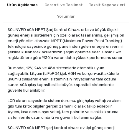
Ürün Açıklaması
Garanti ve Teslimat
Taksit Seçenekleri
Yorumlar
SOLINVED 60A MPPT Şarj Kontrol Cihazı, orta ve büyük ölçekli
güneş enerjisi sistemleri için özel olarak tasarlanmış, gelişmiş bir
enerji yönetim cihazıdır. MPPT (Maximum Power Point Tracking)
teknolojisi sayesinde güneş panelinden gelen enerjiyi en verimli
şekilde kullanarak akülerinizin şarjını optimize eder. Klasik PWM
regülatörlere göre %30'a varan daha yüksek performans sunar.
Bu model, 12V, 24V ve 48V sistemlerle otomatik uyum
sağlayabilir. Lityum (LiFePO4),jel, AGM ve kurşun-asit akülerle
uyumlu çalışarak enerji sisteminizin ihtiyaçlarına tam çözüm
sunar. 60A çıkış kapasitesi ile büyük kapasiteli sistemlerde
güvenle kullanılabilir.
LCD ekranı sayesinde sistem durumu, giriş/çıkış voltajı ve akımı
gibi tüm kritik bilgiler gerçek zamanlı olarak takip edilebilir.
Ayrıca, kısa devre, aşırı voltaj, ters polarite ve sıcaklık koruma
sistemleri ile uzun ömürlü ve güvenli kullanım sağlar.
SOLINVED 60A MPPT şarj kontrol cihazı; ev tipi güneş enerji