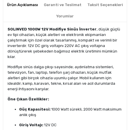
Ürün Açıklaması
Garanti ve Teslimat
Taksit Seçenekleri
Yorumlar
SOLINVED 1000W 12V Modifiye Sinüs İnverter
, düşük güçlü
ev tipi cihazları, küçük aletleri ve elektronik ekipmanları
çalıştırmak için özel olarak tasarlanmış, kompakt ve verimli bir
inverterdir. 12V DC giriş voltajını 220V AC çıkış voltajına
dönüştürerek şebekeden bağımsız elektrik üretimini mümkün
kılar.
Modifiye sinüs dalga çıkışı sayesinde; aydınlatma sistemleri,
televizyon, fan, laptop, telefon şarj cihazları, küçük mutfak
aletleri gibi birçok cihazla uyumlu çalışır. Mobil kullanım için
idealdir; kamp, karavan, tekne, kırsal alan ve acil durumlarda
enerji ihtiyacını karşılar.
Öne Çıkan Özellikler:
Güç Kapasitesi:
1000 Watt sürekli, 2000 Watt maksimum
anlık çıkış
Giriş Voltajı:
12V DC