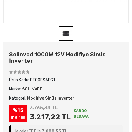
Solinved 1000W 12V Modifiye Sinüs
İnverter
Ürün Kodu:
PEQOESAFC1
Marka:
SOLINVED
Kategori:
Modifiye Sinüs İnverter
3.765,34 TL
%15
KARGO
3.217,22 TL
BEDAVA
indirim
Havale/EFT ile
3.088,53 TL