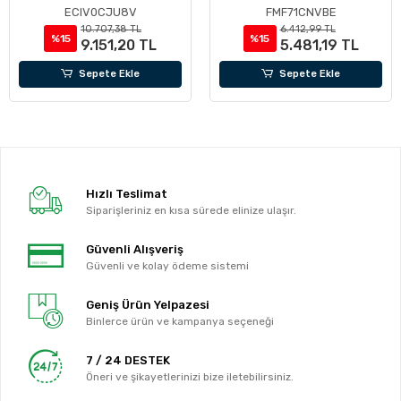
ECIV0CJU8V
FMF71CNVBE
10.707,38 TL
6.412,99 TL
%15
%15
9.151,20 TL
5.481,19 TL
Sepete Ekle
Sepete Ekle
Hızlı Teslimat
Siparişleriniz en kısa sürede elinize ulaşır.
Güvenli Alışveriş
Güvenli ve kolay ödeme sistemi
Geniş Ürün Yelpazesi
Binlerce ürün ve kampanya seçeneği
7 / 24 DESTEK
Öneri ve şikayetlerinizi bize iletebilirsiniz.