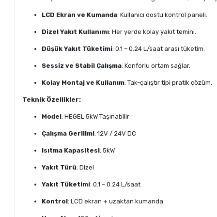
LCD Ekran ve Kumanda
: Kullanıcı dostu kontrol paneli.
Dizel Yakıt Kullanımı
: Her yerde kolay yakıt temini.
Düşük Yakıt Tüketimi
: 0.1 – 0.24 L/saat arası tüketim.
Sessiz ve Stabil Çalışma
: Konforlu ortam sağlar.
Kolay Montaj ve Kullanım
: Tak-çalıştır tipi pratik çözüm.
Teknik Özellikler:
Model
: HEGEL 5kW Taşınabilir
Çalışma Gerilimi
: 12V / 24V DC
Isıtma Kapasitesi
: 5kW
Yakıt Türü
: Dizel
Yakıt Tüketimi
: 0.1 – 0.24 L/saat
Kontrol
: LCD ekran + uzaktan kumanda