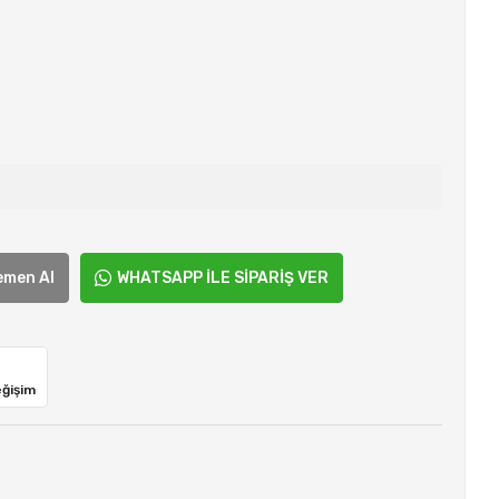
emen Al
WHATSAPP İLE SİPARİŞ VER
eğişim