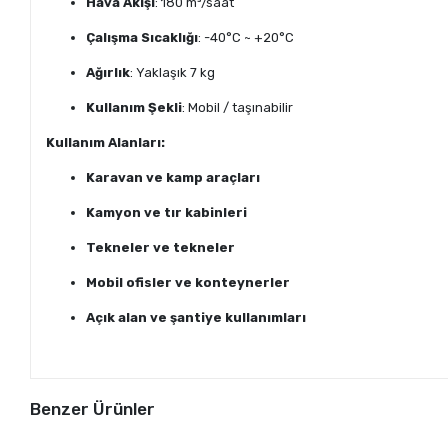
Hava Akışı
: 180 m³/saat
Çalışma Sıcaklığı
: -40°C ~ +20°C
Ağırlık
: Yaklaşık 7 kg
Kullanım Şekli
: Mobil / taşınabilir
Kullanım Alanları:
Karavan ve kamp araçları
Kamyon ve tır kabinleri
Tekneler ve tekneler
Mobil ofisler ve konteynerler
Açık alan ve şantiye kullanımları
Benzer Ürünler