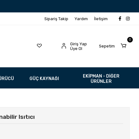
Sipariş Takip
Yardım
İletişim
0
Giriş Yap
Sepetim
Üye Ol
EKİPMAN - DİĞER
SÜRÜCÜ
GÜÇ KAYNAĞI
ÜRÜNLER
ilir Isıtıcı