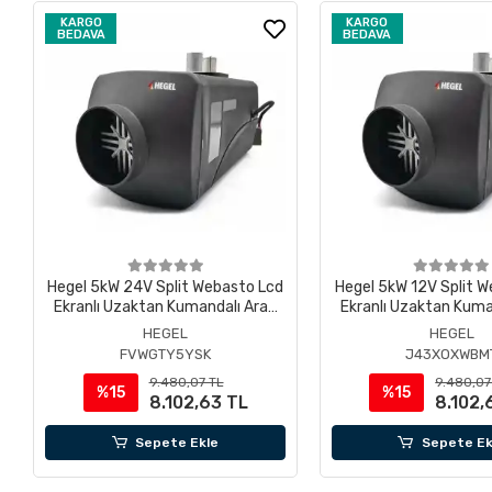
KARGO
KARGO
BEDAVA
BEDAVA
Hegel 5kW 24V Split Webasto Lcd
Hegel 5kW 12V Split 
Ekranlı Uzaktan Kumandalı Araç
Ekranlı Uzaktan Kuma
Isıtıcısı
Isıtıcısı
HEGEL
HEGEL
FVWGTY5YSK
J43XOXWBM
9.480,07 TL
9.480,07
%15
%15
8.102,63 TL
8.102,
Sepete Ekle
Sepete Ek