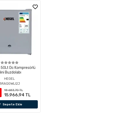
 50Lt Dc Kompresörlü
ini Buzdolabı
HEGEL
8RAQGWLI2J
18.683,70 TL
15.966,94 TL
Sepete Ekle