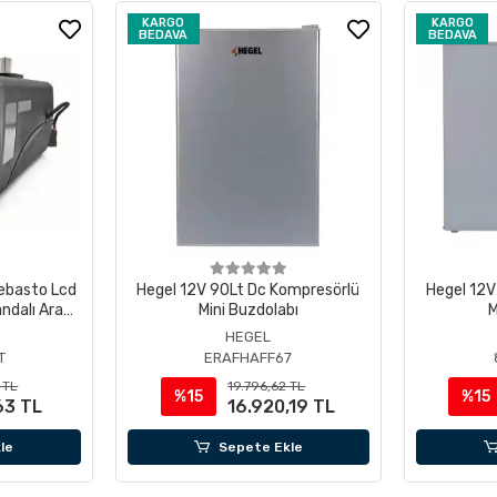
KARGO
KARGO
BEDAVA
BEDAVA
Webasto Lcd
Hegel 12V 90Lt Dc Kompresörlü
Hegel 12V
ndalı Araç
Mini Buzdolabı
M
HEGEL
T
ERAFHAFF67
 TL
19.796,62 TL
%15
%15
63 TL
16.920,19 TL
le
Sepete Ekle