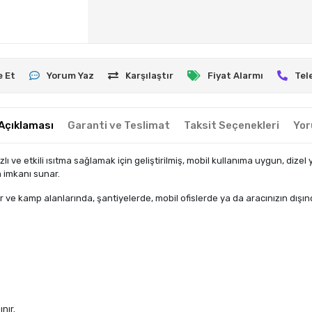
e Et
Yorum Yaz
Karşılaştır
Fiyat Alarmı
Tel
Açıklaması
Garanti ve Teslimat
Taksit Seçenekleri
Yor
 ve etkili ısıtma sağlamak için geliştirilmiş, mobil kullanıma uygun, dizel 
m imkanı sunar.
ve kamp alanlarında, şantiyelerde, mobil ofislerde ya da aracınızın dışında 
nır.