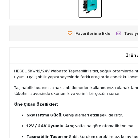
Favorilerime Ekle
Tavsiy
Ürün 
HEGEL 5kW 12/24V Webasto Taşınabilir Isıtıcı, soğuk ortamlarda hızlı
uyumlu çalışabilir yapısı sayesinde farklı araçlarda esnek kullanı
Taşınabilir tasarımı, cihazı sabitlemeden kullanmanıza olanak tanır 
tüketimi sayesinde ekonomik ve verimli bir çözüm sunar.
Öne Çıkan Özellikler:
5kW Isıtma Gücü
: Geniş alanları etkili şekilde ısıtır.
12V / 24V Uyumlu
: Araç voltajına göre otomatik tanıma.
Taşınabilir Tasarım
: Sabit kurulum gerektirmez, kolay taşı