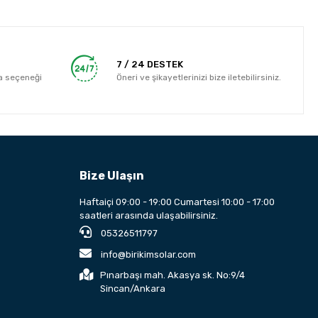
7 / 24 DESTEK
a seçeneği
Öneri ve şikayetlerinizi bize iletebilirsiniz.
Bize Ulaşın
Haftaiçi 09:00 - 19:00 Cumartesi 10:00 - 17:00
saatleri arasında ulaşabilirsiniz.
05326511797
info@birikimsolar.com
Pınarbaşı mah. Akasya sk. No:9/4
Sincan/Ankara