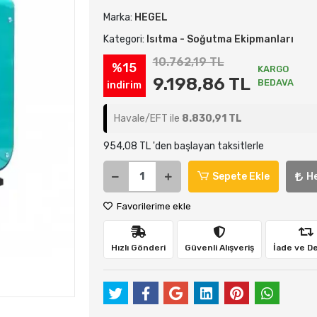
Marka:
HEGEL
Kategori:
Isıtma - Soğutma Ekipmanları
10.762,19 TL
%15
KARGO
9.198,86 TL
BEDAVA
indirim
Havale/EFT ile
8.830,91 TL
954,08 TL 'den başlayan taksitlerle
Sepete Ekle
H
Favorilerime ekle
Hızlı Gönderi
Güvenli Alışveriş
İade ve D