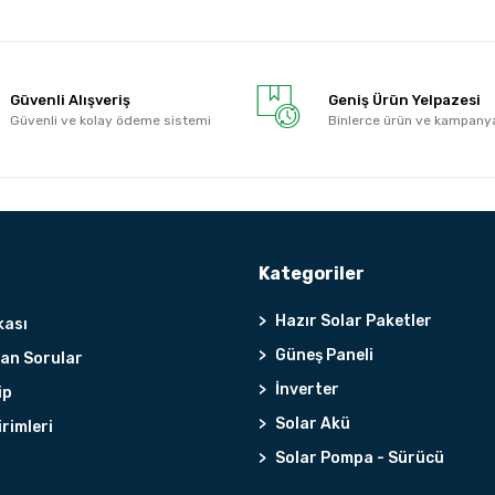
Güvenli Alışveriş
Geniş Ürün Yelpazesi
Güvenli ve kolay ödeme sistemi
Binlerce ürün ve kampany
Kategoriler
Hazır Solar Paketler
kası
Güneş Paneli
lan Sorular
İnverter
ip
Solar Akü
irimleri
Solar Pompa - Sürücü